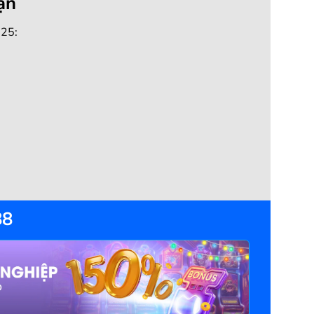
ặn
025:
88