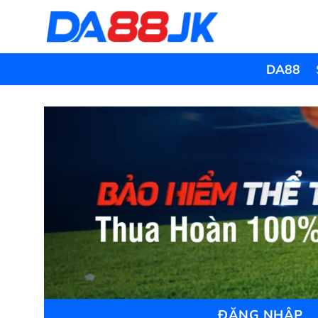
Bỏ
qua
nội
dung
DA88
ĐĂNG NHẬP