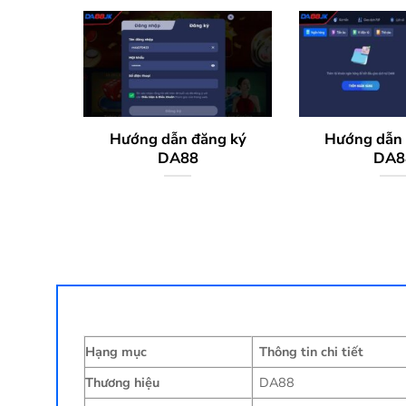
Hướng dẫn đăng ký
Hướng dẫn 
DA88
DA8
Hạng mục
Thông tin chi tiết
Thương hiệu
DA88