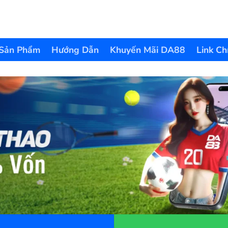
Sản Phẩm
Hướng Dẫn
Khuyến Mãi DA88
Link Ch