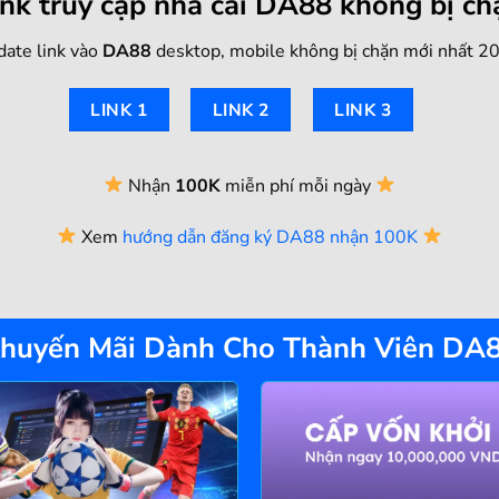
ink truy cập nhà cái DA88 không bị ch
ate link vào
DA88
desktop, mobile không bị chặn mới nhất 2
LINK 1
LINK 2
LINK 3
Nhận
100K
miễn phí mỗi ngày
Xem
hướng dẫn đăng ký DA88 nhận 100K
huyến Mãi Dành Cho Thành Viên DA