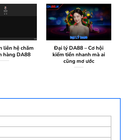
 liên hệ chăm
Đại lý DA88 – Cơ hội
ch hàng DA88
kiếm tiền nhanh mà ai
cũng mơ ước